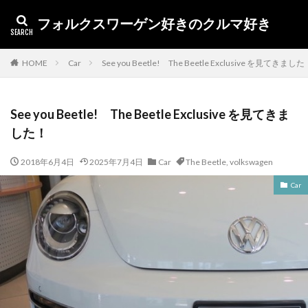
フォルクスワーゲン好きのクルマ好き
カテゴリー
HOME
Car
See you Beetle! The Beetle Exclusive を見てきまし
See you Beetle! The Beetle Exclusive を見てきま
タグ
した！
1.5EVO
Toureg
イノシシ
アンバサダー
2018年6月4日
2025年7月4日
Car
The Beetle
,
volkswagen
アルテオン
アルゴリズム
X1
volkswagen
Car
volkswa
UX250h
UX
up! GTI
up
TTS
Touareg
オープンカー
TIME
tiguan
The Beetle
TDI
TCR
T-ROC
T-CROSS
SUV
Superfly
SSL
SQ2
Sharan
うなぎ
キャプチャー
RX
ポロ
車検
納車
燃費
査定
新型ポロ
干支