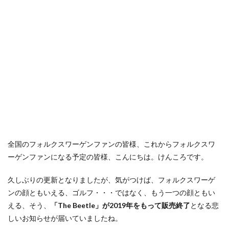
olympus
Reacto4000
R-Line
R
Q5
Q2
Polo
PLUG NS
Peugeot
Passat R-Line
Passat GTE
passat
OZracing
NX300h
iPhoneX
NX
Nintendo Switch
New Tiguan
New Polo
Motor Show
Merida
Mercedes Bentz
maniacs
MacBookPro
MacBook AIr
LFA
lexus
iPod
週刊マクラーレン
検索
全国のフォルクスワーゲンファンの皆様、これからフォルクスワ
ーゲンファンになる予定の皆様、こんにちは。けんころです。
久しぶりの更新となりましたが、気がつけば、フォルクスワーゲ
ンの顔ともいえる、ゴルフ・・・ではなく、もう一つの顔ともい
える、そう、
「The Beetle」が2019年をもって販売終了
となる悲
しいお知らせが届いていましたね。