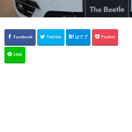
ロードバイク
レクサス
ルノー
ラーメン
モーターショー
マイスターベア
ブログ
クリーンディーゼル
ブラックスタイル
フォルクスワーゲン
トゥーラン
ディナウディオ
ティグアン
ダイハツ
スタッドレスタイヤ
スタッドレス
ザ・ビートル
ゴルフ
コペン
グルメ
クリスマスカード
Rライン
Roadbike
4MOTION
golf
iPad
Highline
GTI
Google
golfr
Golf Variant
Golf Touran
Golf R Variant
Golf GTI
Golf GTE
Golf Cabriolet
golf alltrack
GLC
iPhone
E-M10
e-GOLF
DYNAUDIO
copen
captur
BMW
Beetle R-Line
Audi
Arteon
Art
AppleWatch
Apple watch
apple
iPad mini
iPhone7
renault