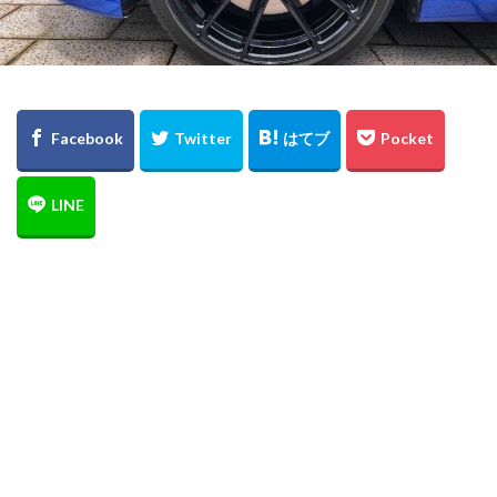
ロードバイク
レクサス
ルノー
ラーメン
モーターショー
マイスターベア
ブログ
クリーンディーゼル
ブラックスタイル
フォルクスワーゲン
トゥーラン
ディナウディオ
ティグアン
ダイハツ
スタッドレスタイヤ
スタッドレス
ザ・ビートル
ゴルフ
コペン
グルメ
クリスマスカード
Rライン
Roadbike
4MOTION
golf
iPad
Highline
GTI
Google
golfr
Golf Variant
Golf Touran
Golf R Variant
Golf GTI
Golf GTE
Golf Cabriolet
golf alltrack
GLC
iPhone
E-M10
e-GOLF
DYNAUDIO
copen
captur
BMW
Beetle R-Line
Audi
Arteon
Art
AppleWatch
Apple watch
apple
iPad mini
iPhone7
renault