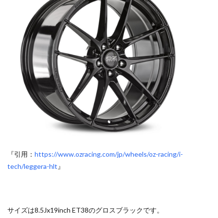
『引用：
https://www.ozracing.com/jp/wheels/oz-racing/i-
tech/leggera-hlt
』
サイズは8.5Jx19inch ET38のグロスブラックです。