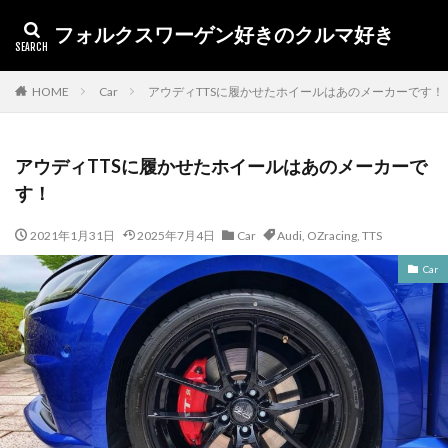
フォルクスワーゲン好きのクルマ好き
カテゴリー
HOME
Car
アウディTTSに履かせたホイールはあのメーカーです！
アウディTTSに履かせたホイールはあのメーカーで
タグ
す！
1.5EVO
Toureg
イノシシ
アンバサダー
2021年1月31日
2025年7月4日
Car
Audi
,
OZracing
,
TTS
アルテオン
アルゴリズム
X1
volkswagen
Car
volkswa
UX250h
UX
up! GTI
up
TTS
Touareg
オープンカー
TIME
tiguan
The Beetle
TDI
TCR
T-ROC
T-CROSS
SUV
Superfly
SSL
SQ2
Sharan
うなぎ
キャプチャー
RX
ポロ
車検
納車
燃費
査定
新型ポロ
干支