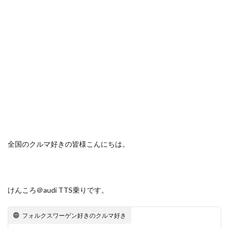
olympus
Reacto4000
R-Line
R
Q5
Q2
Polo
PLUG NS
Peugeot
Passat R-Line
Passat GTE
passat
OZracing
NX300h
iPhoneX
NX
Nintendo Switch
New Tiguan
New Polo
Motor Show
Merida
Mercedes Bentz
maniacs
MacBookPro
MacBook AIr
LFA
lexus
iPod
週刊マクラーレン
検索
全国のクルマ好きの皆様こんにちは。
けんころ＠audi TTS乗りです。
フォルクスワーゲン好きのクルマ好き