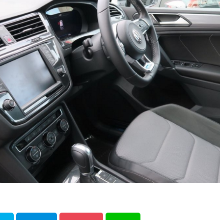
maniacs
MacBookPro
MacBook AIr
LFA
lexus
iP
検索