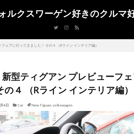
ォルクスワーゲン好きのクルマ
reg
イノシシ
アンバサダー
アルテオン
アルゴリズム
50h
UX
up! GTI
up
TTS
Touareg
オープンカー
eetle
TDI
TCR
T-ROC
T-CROSS
SUV
Superfly
ぎ
キャプチャー
RX
ポロ
車検
納車
燃費
査
フェアに行ってきました！ その４ （Rライン インテリア編）
バイク
レクサス
ルノー
ラーメン
モーターショー
マイ
ーンディーゼル
ブラックスタイル
フォルクスワーゲン
トゥーラン
ティグアン
ダイハツ
スタッドレスタイヤ
スタッドレス
】新型ティグアン プレビューフ
ン
グルメ
クリスマスカード
Rライン
Roadbike
4MOTI
e
GTI
Google
golfr
Golf Variant
Golf Touran
Golf 
その４ （Rライン インテリア編）
f GTE
Golf Cabriolet
golf alltrack
GLC
iPhone
E-M10
copen
captur
BMW
Beetle R-Line
Audi
Arteon
A
7月4日
Car
New Tiguan
,
volkswagen
apple
iPad mini
iPhone7
renault
olympus
Reacto4000
Polo
PLUG NS
Peugeot
Passat R-Line
Passat GTE
pas
oneX
NX
Nintendo Switch
New Tiguan
New Polo
Moto