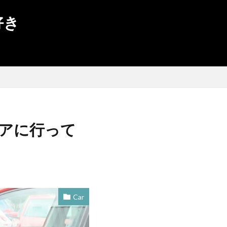
好き
X1
volkswagen
TIME
SSL
SQ2
定
新型ポロ
スターベア
ザ・ビートル
ェアに行って
ON
golf
R Variant
e-GOLF
rt
AppleWatch
R-Line
R
Car
sat
OZracing
r Show
Merida