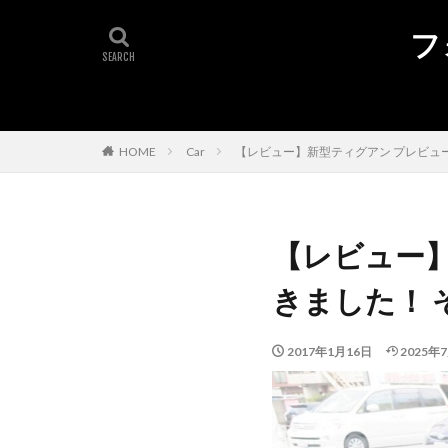
タグ
フ
1.5EVO
Tou
volkswa
UX2
tiguan
The B
Sharan
うな
HOME
Car
【レビュー】新型ティグアン プレビュー
干支
ロード
ブログ
クリ
ディナウディオ
【レビュー
ゴルフ
コペ
iPad
Highlin
きました！ 
Golf GTI
Gol
DYNAUDIO
2017年1月16日
2025年
Apple watch
Q5
Q2
NX300h
iPh