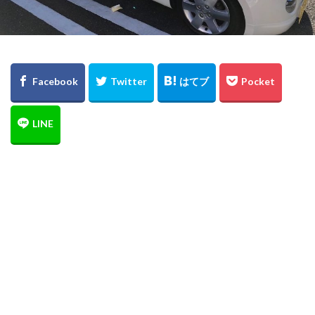
ロードバイク
レクサス
ルノー
ラーメン
モーターショー
マイスターベア
ブログ
クリーンディーゼル
ブラックスタイル
フォルクスワーゲン
トゥーラン
ディナウディオ
ティグアン
ダイハツ
スタッドレスタイヤ
スタッドレス
ザ・ビートル
ゴルフ
コペン
グルメ
クリスマスカード
Rライン
Roadbike
4MOTION
golf
iPad
Highline
GTI
Google
golfr
Golf Variant
Golf Touran
Golf R Variant
Golf GTI
Golf GTE
Golf Cabriolet
golf alltrack
GLC
iPhone
E-M10
e-GOLF
DYNAUDIO
copen
captur
BMW
Beetle R-Line
Audi
Arteon
Art
AppleWatch
Apple watch
apple
iPad mini
iPhone7
renault