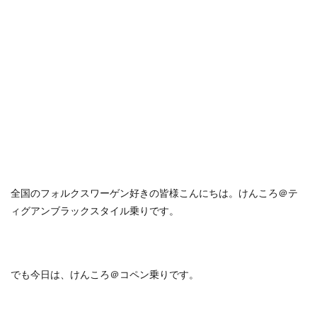
olympus
Reacto4000
R-Line
R
Q5
Q2
Polo
PLUG NS
Peugeot
Passat R-Line
Passat GTE
passat
OZracing
NX300h
iPhoneX
NX
Nintendo Switch
New Tiguan
New Polo
Motor Show
Merida
Mercedes Bentz
maniacs
MacBookPro
MacBook AIr
LFA
lexus
iPod
週刊マクラーレン
全国のフォルクスワーゲン好きの皆様こんにちは。けんころ＠テ
検索
ィグアンブラックスタイル乗りです。
でも今日は、けんころ＠コペン乗りです。