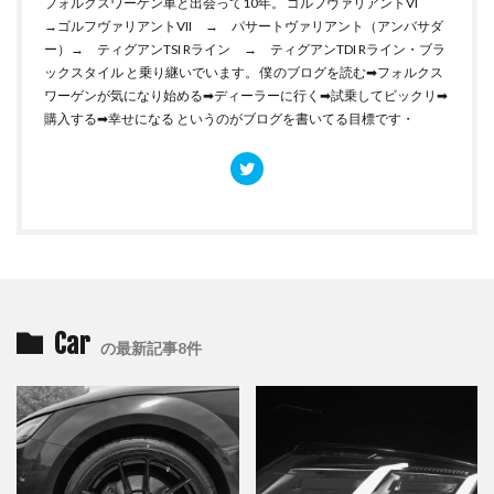
フォルクスワーゲン車と出会って10年。 ゴルフヴァリアントVI
→ゴルフヴァリアントVII → パサートヴァリアント（アンバサダ
ー）→ ティグアンTSI Rライン → ティグアンTDI Rライン・ブラ
ックスタイル と乗り継いでいます。 僕のブログを読む➡︎フォルクス
ワーゲンが気になり始める➡︎ディーラーに行く➡︎試乗してビックリ➡︎
購入する➡︎幸せになる というのがブログを書いてる目標です・
Car
の最新記事8件