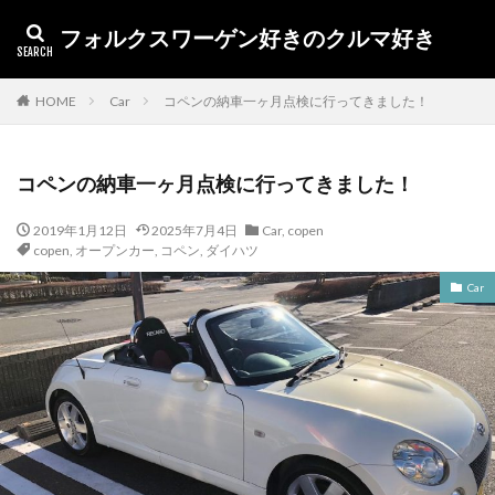
フォルクスワーゲン好きのクルマ好き
カテゴリー
HOME
Car
コペンの納車一ヶ月点検に行ってきました！
コペンの納車一ヶ月点検に行ってきました！
タグ
2019年1月12日
2025年7月4日
Car
,
copen
1.5EVO
Toureg
イノシシ
アンバサダー
copen
,
オープンカー
,
コペン
,
ダイハツ
アルテオン
アルゴリズム
X1
volkswagen
Car
volkswa
UX250h
UX
up! GTI
up
TTS
Touareg
オープンカー
TIME
tiguan
The Beetle
TDI
TCR
T-ROC
T-CROSS
SUV
Superfly
SSL
SQ2
Sharan
うなぎ
キャプチャー
RX
ポロ
車検
納車
燃費
査定
新型ポロ
干支