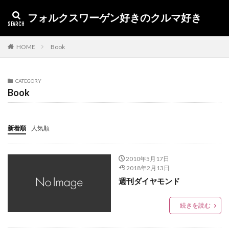
フォルクスワーゲン好きのクルマ好き
カテゴリー
HOME
Book
CATEGORY
タグ
Book
1.5EVO
Toureg
イノシシ
アンバサダー
アルテオン
アルゴリズム
X1
volkswagen
新着順
人気順
volkswa
UX250h
UX
up! GTI
up
TTS
Touareg
オープンカー
TIME
tiguan
2010年5月17日
2018年2月13日
The Beetle
TDI
TCR
T-ROC
T-CROSS
週刊ダイヤモンド
SUV
Superfly
SSL
SQ2
Sharan
うなぎ
キャプチャー
RX
ポロ
車検
続きを読む
納車
燃費
査定
新型ポロ
干支