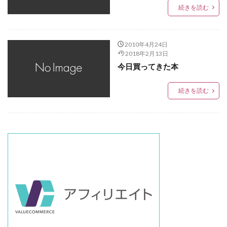
olympus
Reacto4000
R-Line
R
Q5
続きを読む
Q2
Polo
PLUG NS
Peugeot
Passat R-Line
Passat GTE
passat
OZracing
2010年4月24日
NX300h
iPhoneX
NX
Nintendo Switch
2018年2月13日
New Tiguan
New Polo
Motor Show
Merida
今日買ってきた本
Mercedes Bentz
maniacs
MacBookPro
続きを読む
MacBook AIr
LFA
lexus
iPod
週刊マクラーレン
検索