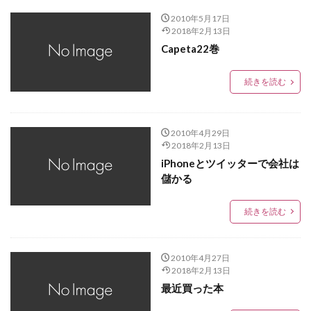
ロードバイク
レクサス
ルノー
ラーメン
2010年5月17日
モーターショー
マイスターベア
ブログ
2018年2月13日
クリーンディーゼル
ブラックスタイル
Capeta22巻
フォルクスワーゲン
トゥーラン
ディナウディオ
続きを読む
ティグアン
ダイハツ
スタッドレスタイヤ
スタッドレス
ザ・ビートル
ゴルフ
コペン
グルメ
クリスマスカード
Rライン
Roadbike
2010年4月29日
2018年2月13日
4MOTION
golf
iPad
Highline
GTI
iPhoneとツイッターで会社は
Google
golfr
Golf Variant
Golf Touran
儲かる
Golf R Variant
Golf GTI
Golf GTE
続きを読む
Golf Cabriolet
golf alltrack
GLC
iPhone
E-M10
e-GOLF
DYNAUDIO
copen
captur
BMW
Beetle R-Line
Audi
2010年4月27日
2018年2月13日
Arteon
Art
AppleWatch
Apple watch
最近買った本
apple
iPad mini
iPhone7
renault