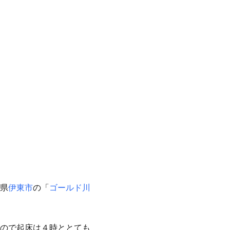
県
伊東市
の「
ゴールド川
ので起床は４時ととても