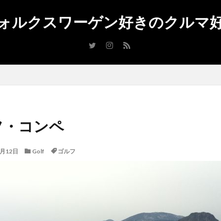
ォルクスワーゲン好きのクルマ
reg
イノシシ
アンバサダー
アルテオン
アルゴリズム
50h
UX
up! GTI
up
TTS
Touareg
オープンカー
eetle
TDI
TCR
T-ROC
T-CROSS
SUV
Superfly
ぎ
キャプチャー
RX
ポロ
車検
納車
燃費
査
バイク
レクサス
ルノー
ラーメン
モーターショー
マイ
ーンディーゼル
ブラックスタイル
フォルクスワーゲン
トゥーラン
ティグアン
ダイハツ
スタッドレスタイヤ
スタッドレス
フ・コンペ
ン
グルメ
クリスマスカード
Rライン
Roadbike
4MOTI
e
GTI
Google
golfr
Golf Variant
Golf Touran
Golf 
2月12日
Golf
ゴルフ
f GTE
Golf Cabriolet
golf alltrack
GLC
iPhone
E-M10
copen
captur
BMW
Beetle R-Line
Audi
Arteon
A
apple
iPad mini
iPhone7
renault
olympus
Reacto4000
Polo
PLUG NS
Peugeot
Passat R-Line
Passat GTE
pas
oneX
NX
Nintendo Switch
New Tiguan
New Polo
Moto