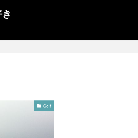
好き
X1
volkswagen
TIME
SSL
SQ2
定
新型ポロ
スターベア
ザ・ビートル
ON
golf
R Variant
e-GOLF
Golf
rt
AppleWatch
R-Line
R
sat
OZracing
r Show
Merida