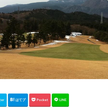
maniacs
MacBookPro
MacBook AIr
LFA
lexus
iP
検索