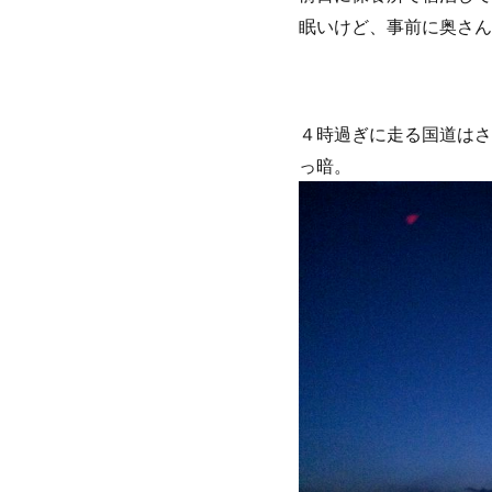
眠いけど、事前に奥さん
４時過ぎに走る国道はさ
っ暗。