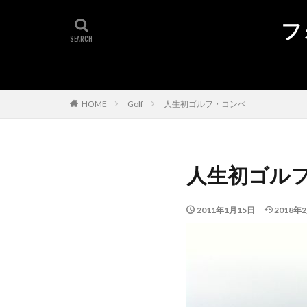
タグ
フ
1.5EVO
Tou
volkswa
UX2
tiguan
The B
Sharan
うな
HOME
Golf
人生初ゴルフ・コンペ
干支
ロード
ブログ
クリ
ディナウディオ
人生初ゴル
ゴルフ
コペ
iPad
Highlin
2011年1月15日
2018年
Golf GTI
Gol
DYNAUDIO
Apple watch
Q5
Q2
NX300h
iPh